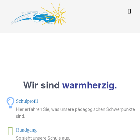
Startseite
Aktuelle Seite:
Startseite
Wir sind
w
a
r
m
h
e
r
z
i
g
.
Schulprofil
Hier erfahren Sie, was unsere pädagogischen Schwerpunkte
sind.
Rundgang
So sieht unsere Schule aus.